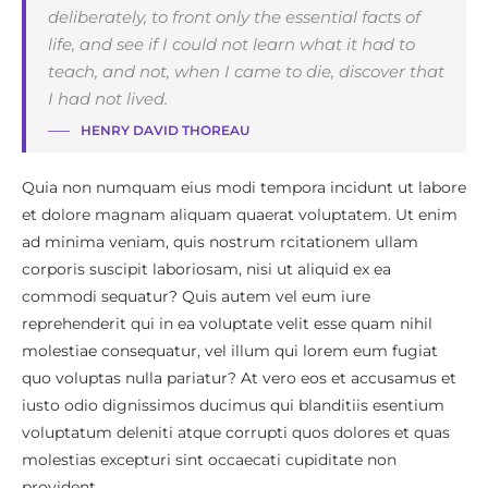
deliberately, to front only the essential facts of
life, and see if I could not learn what it had to
teach, and not, when I came to die, discover that
I had not lived.
HENRY DAVID THOREAU
Quia non numquam eius modi tempora incidunt ut labore
et dolore magnam aliquam quaerat voluptatem. Ut enim
ad minima veniam, quis nostrum rcitationem ullam
corporis suscipit laboriosam, nisi ut aliquid ex ea
commodi sequatur? Quis autem vel eum iure
reprehenderit qui in ea voluptate velit esse quam nihil
molestiae consequatur, vel illum qui lorem eum fugiat
quo voluptas nulla pariatur? At vero eos et accusamus et
iusto odio dignissimos ducimus qui blanditiis esentium
voluptatum deleniti atque corrupti quos dolores et quas
molestias excepturi sint occaecati cupiditate non
provident,