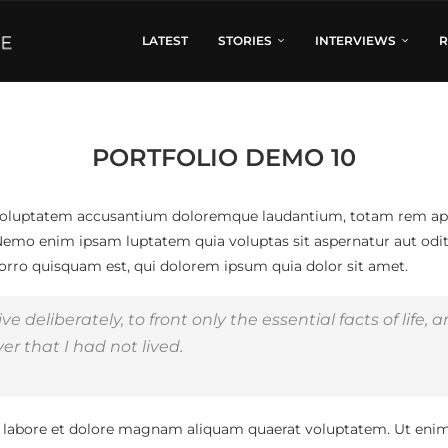
LATEST
STORIES
INTERVIEWS
R
PORTFOLIO DEMO 10
t voluptatem accusantium doloremque laudantium, totam rem aperi
. Nemo enim ipsam luptatem quia voluptas sit aspernatur aut odi
orro quisquam est, qui dolorem ipsum quia dolor sit amet.
 deliberately, to front only the essential facts of life, a
er that I had not lived.
labore et dolore magnam aliquam quaerat voluptatem. Ut enim