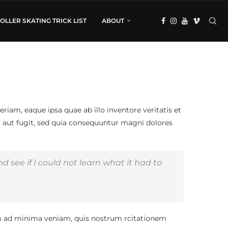
OLLER SKATING TRICK LIST
ABOUT
am, eaque ipsa quae ab illo inventore veritatis et
t aut fugit, sed quia consequuntur magni dolores
nd see if I could not learn what it had to
 ad minima veniam, quis nostrum rcitationem